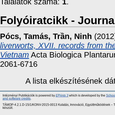
Találatok száma:
1
.
Folyóiratcikk - Journal
Pócs, Tamás
,
Trần, Ninh
(2012
liverworts, XVII. records from t
Vietnam
Acta Biologica Plantaru
2061-6716
A lista elkészítésének d
Intézményi Publikációk is powered by
EPrints 3
which is developed by the
School
and software credits
.
TÁMOP-4.2.1.D-15/1/KONV-2015-0013 Kutatás, Innováció, Együttműködések – Tár
készült.