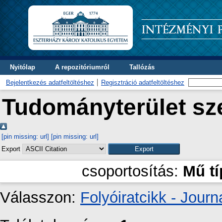
Nyitólap
A repozitóriumról
Tallózás
Bejelentkezés adatfeltöltéshez
Regisztráció adatfeltöltéshez
Tudományterület sze
[pin missing: url]
[pin missing: url]
Export
csoportosítás:
Mű t
Válasszon:
Folyóiratcikk - Journa