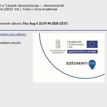
tt a "Lézerek demonstrációja — demonstrációk
i (18/13. köt.). Fizika = Acta Academiae
zítésének dátuma
Thu Aug 6 22:47:44 2026 CEST
.
rmation and software
retében készült.