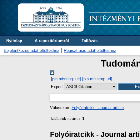
Nyitólap
A repozitóriumról
Tallózás
Bejelentkezés adatfeltöltéshez
Regisztráció adatfeltöltéshez
Tudomány
[pin missing: url]
[pin missing: url]
Export
Válasszon:
Folyóiratcikk - Journal article
Találatok száma:
1
.
Folyóiratcikk - Journal art