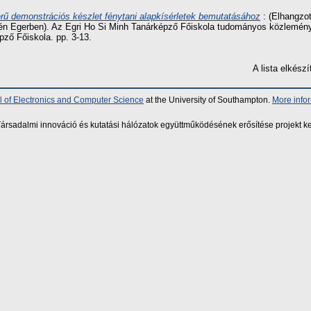
rű demonstrációs készlet fénytani alapkísérletek bemutatásához
: (Elhangzo
én Egerben). Az Egri Ho Si Minh Tanárképző Főiskola tudományos közleménye
ző Főiskola. pp. 3-13.
A lista elkés
 of Electronics and Computer Science
at the University of Southampton.
More info
sadalmi innováció és kutatási hálózatok együttműködésének erősítése projekt ke