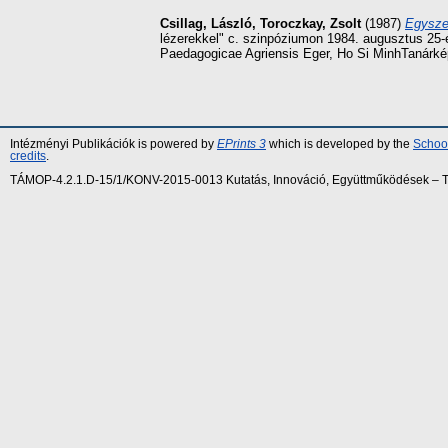
Csillag, László
,
Toroczkay, Zsolt
(1987)
Egysze
lézerekkel" c. szinpóziumon 1984. augusztus 25-
Paedagogicae Agriensis Eger, Ho Si MinhTanárkép
Intézményi Publikációk is powered by
EPrints 3
which is developed by the
School
credits
.
TÁMOP-4.2.1.D-15/1/KONV-2015-0013 Kutatás, Innováció, Együttműködések – Tár