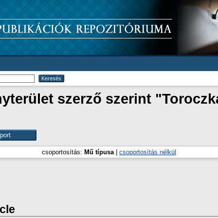
terület szerző szerint "
Toroczka
csoportosítás:
Mű típusa
|
csoportosítás nélkül
icle