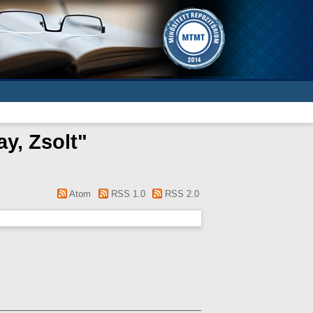
y, Zsolt
"
Atom
RSS 1.0
RSS 2.0