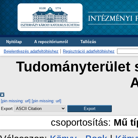
Nyitólap
A repozitóriumról
Tallózás
Bejelentkezés adatfeltöltéshez
Regisztráció adatfeltöltéshez
Tudományterület s
A
[pin missing: url]
[pin missing: url]
Export
csoportosítás:
Mű t