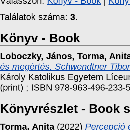
Válasszon:
Könyv - Book
|
Könyv
Találatok száma:
3
.
Könyv - Book
Loboczky, János
,
Torma, Anit
és megértés. Schwendtner Tibor
Károly Katolikus Egyetem Líce
(print) ; ISBN 978-963-496-233-5
Könyvrészlet - Book s
Torma, Anita
(2022)
Percepció 