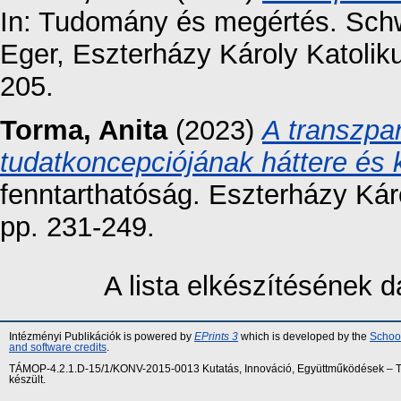
In: Tudomány és megértés. Schw
Eger, Eszterházy Károly Katoli
205.
Torma, Anita
(2023)
A transzpa
tudatkoncepciójának háttere és k
fenntarthatóság. Eszterházy Ká
pp. 231-249.
A lista elkészítésének
Intézményi Publikációk is powered by
EPrints 3
which is developed by the
School
and software credits
.
TÁMOP-4.2.1.D-15/1/KONV-2015-0013 Kutatás, Innováció, Együttműködések – Tár
készült.