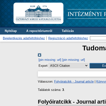
Nyitólap
A repozitóriumról
Tallózás
Bejelentkezés adatfeltöltéshez
Regisztráció adatfeltöltéshez
Tudomá
[pin missing: url]
[pin missing: url]
Export
Válasszon:
Folyóiratcikk - Journal article
|
Könyvr
Találatok száma:
3
.
Folyóiratcikk - Journal art