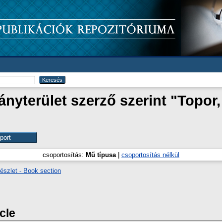
nyterület szerző szerint "
Topor,
csoportosítás:
Mű típusa
|
csoportosítás nélkül
észlet - Book section
icle