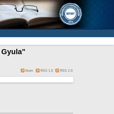
 Gyula
"
Atom
RSS 1.0
RSS 2.0