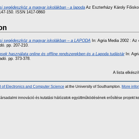
si segédeszköz a magyar iskolákban - a lapoda
Az Eszterházy Károly Főiskol
 147-150. ISSN 1417-0860
on
ási segédeszköz a magyar iskolákban – a LAPODA
In: Agria Media 2002 : Az 
dó. pp. 207-210.
nsek használata online és offline rendszerekben és a Lapoda tudástár
In: Agri
adó. pp. 373-378.
A lista elkés
 of Electronics and Computer Science
at the University of Southampton.
More info
sadalmi innováció és kutatási hálózatok együttműködésének erősítése projekt ke