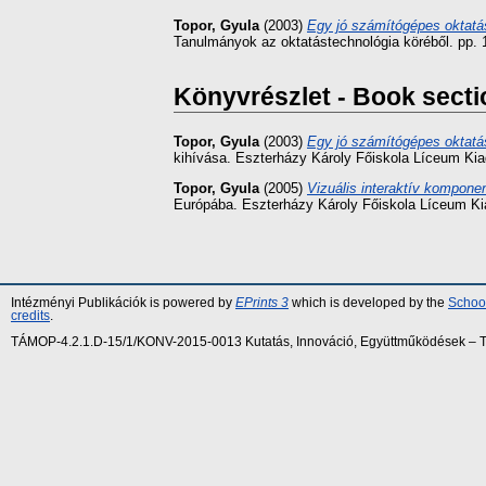
Topor, Gyula
(2003)
Egy jó számítógépes oktatá
Tanulmányok az oktatástechnológia köréből. pp.
Könyvrészlet - Book secti
Topor, Gyula
(2003)
Egy jó számítógépes oktat
kihívása. Eszterházy Károly Főiskola Líceum Kia
Topor, Gyula
(2005)
Vizuális interaktív kompone
Európába. Eszterházy Károly Főiskola Líceum Ki
Intézményi Publikációk is powered by
EPrints 3
which is developed by the
School
credits
.
TÁMOP-4.2.1.D-15/1/KONV-2015-0013 Kutatás, Innováció, Együttműködések – Tár