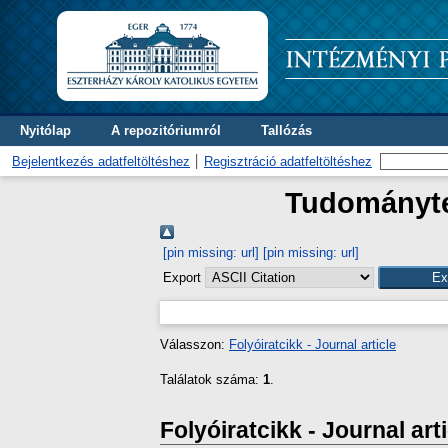
Nyitólap
A repozitóriumról
Tallózás
Bejelentkezés adatfeltöltéshez
Regisztráció adatfeltöltéshez
Tudományter
[pin missing: url]
[pin missing: url]
Export
Válasszon:
Folyóiratcikk - Journal article
Találatok száma:
1
.
Folyóiratcikk - Journal art