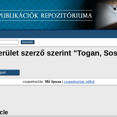
ület szerző szerint "
Togan, Sos
csoportosítás:
Mű típusa
|
csoportosítás nélkül
icle