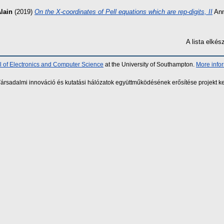
lain
(2019)
On the X-coordinates of Pell equations which are rep-digits, II
Ann
A lista elké
 of Electronics and Computer Science
at the University of Southampton.
More info
sadalmi innováció és kutatási hálózatok együttműködésének erősítése projekt ke