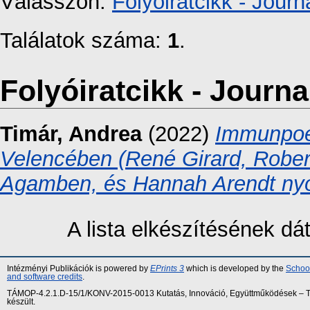
Válasszon:
Folyóiratcikk - Journa
Találatok száma:
1
.
Folyóiratcikk - Journal
Timár, Andrea
(2022)
Immunpoé
Velencében (René Girard, Robert
Agamben, és Hannah Arendt ny
A lista elkészítésének d
Intézményi Publikációk is powered by
EPrints 3
which is developed by the
School
and software credits
.
TÁMOP-4.2.1.D-15/1/KONV-2015-0013 Kutatás, Innováció, Együttműködések – Tár
készült.