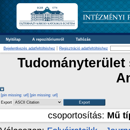
Nyitólap
A repozitóriumról
Tallózás
Bejelentkezés adatfeltöltéshez
Regisztráció adatfeltöltéshez
Tudományterület s
A
[pin missing: url]
[pin missing: url]
Export
csoportosítás:
Mű t