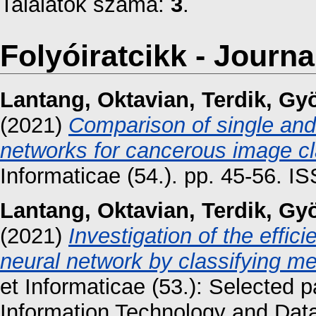
Találatok száma:
3
.
Folyóiratcikk - Journal
Lantang, Oktavian
,
Terdik, Gy
(2021)
Comparison of single and
networks for cancerous image cla
Informaticae (54.). pp. 45-56. I
Lantang, Oktavian
,
Terdik, Gy
(2021)
Investigation of the effic
neural network by classifying m
et Informaticae (53.): Selected 
Information Technology and Dat