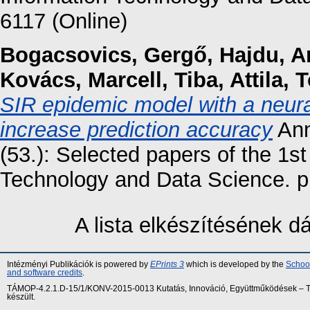
6117 (Online)
Bogacsovics, Gergő
,
Hajdu, A
Kovács, Marcell
,
Tiba, Attila
,
T
SIR epidemic model with a neural 
increase prediction accuracy
Ann
(53.): Selected papers of the 1s
Technology and Data Science. p
A lista elkészítésének 
Intézményi Publikációk is powered by
EPrints 3
which is developed by the
School
and software credits
.
TÁMOP-4.2.1.D-15/1/KONV-2015-0013 Kutatás, Innováció, Együttműködések – Tár
készült.