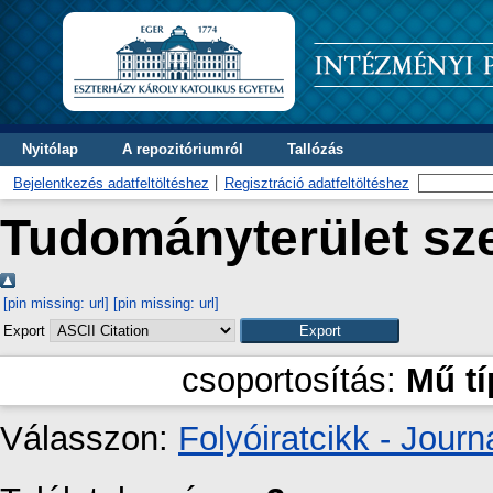
Nyitólap
A repozitóriumról
Tallózás
Bejelentkezés adatfeltöltéshez
Regisztráció adatfeltöltéshez
Tudományterület sze
[pin missing: url]
[pin missing: url]
Export
csoportosítás:
Mű t
Válasszon:
Folyóiratcikk - Journa