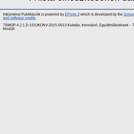
Intézményi Publikációk is powered by
EPrints 3
which is developed by the
School
and software credits
.
TÁMOP-4.2.1.D-15/1/KONV-2015-0013 Kutatás, Innováció, Együttműködések – Tár
készült.