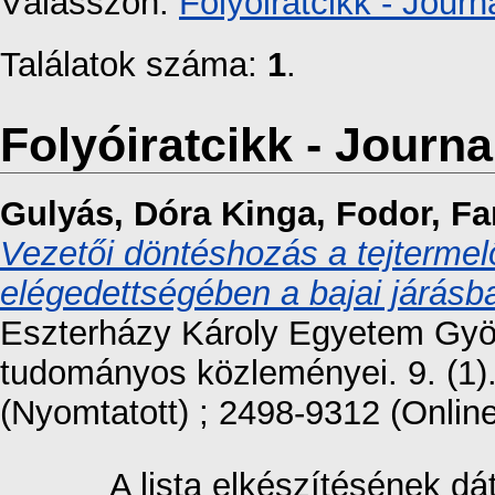
Válasszon:
Folyóiratcikk - Journa
Találatok száma:
1
.
Folyóiratcikk - Journal
Gulyás, Dóra Kinga
,
Fodor, Fa
Vezetői döntéshozás a tejtermelő
elégedettségében a bajai járásb
Eszterházy Károly Egyetem Gy
tudományos közleményei. 9. (1)
(Nyomtatott) ; 2498-9312 (Online
A lista elkészítésének d