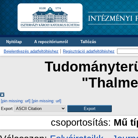
Nyitólap
A repozitóriumról
Tallózás
Bejelentkezés adatfeltöltéshez
Regisztráció adatfeltöltéshez
Tudományterül
"
Thalme
[pin missing: url]
[pin missing: url]
Export
csoportosítás:
Mű t