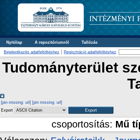
Nyitólap
A repozitóriumról
Tallózás
Bejelentkezés adatfeltöltéshez
Regisztráció adatfeltöltéshez
Tudományterület sze
T
[pin missing: url]
[pin missing: url]
Export
csoportosítás:
Mű t