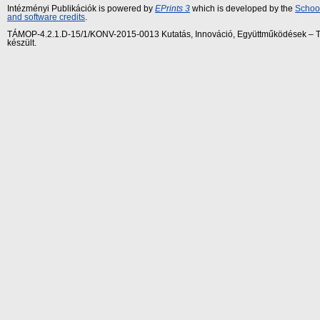
Intézményi Publikációk is powered by
EPrints 3
which is developed by the
School
and software credits
.
TÁMOP-4.2.1.D-15/1/KONV-2015-0013 Kutatás, Innováció, Együttműködések – Tár
készült.