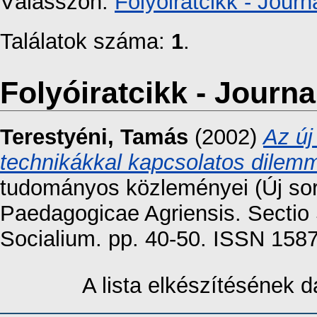
Válasszon:
Folyóiratcikk - Journa
Találatok száma:
1
.
Folyóiratcikk - Journal
Terestyéni, Tamás
(2002)
Az új
technikákkal kapcsolatos dilem
tudományos közleményei (Új sor
Paedagogicae Agriensis. Sectio
Socialium. pp. 40-50. ISSN 158
A lista elkészítésének