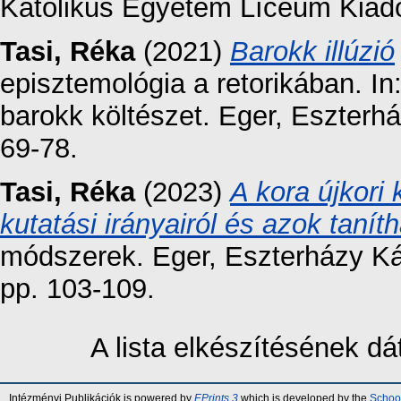
Katolikus Egyetem Líceum Kiadó
Tasi, Réka
(2021)
Barokk illúzió
episztemológia a retorikában. In
barokk költészet. Eger, Eszter
69-78.
Tasi, Réka
(2023)
A kora újkori
kutatási irányairól és azok tanít
módszerek. Eger, Eszterházy Ká
pp. 103-109.
A lista elkészítésének 
Intézményi Publikációk is powered by
EPrints 3
which is developed by the
School