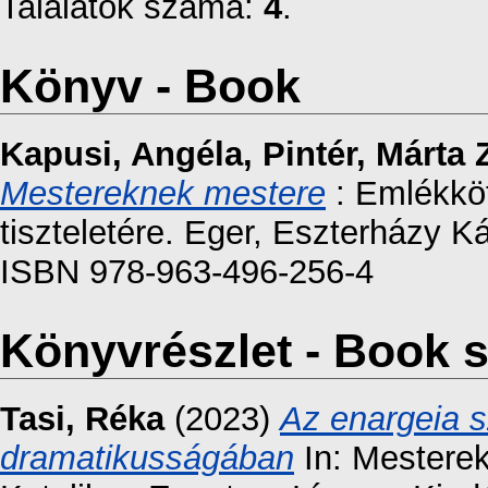
Találatok száma:
4
.
Könyv - Book
Kapusi, Angéla
,
Pintér, Márta
Mestereknek mestere
: Emlékköt
tiszteletére. Eger, Eszterházy 
ISBN 978-963-496-256-4
Könyvrészlet - Book s
Tasi, Réka
(2023)
Az enargeia s
dramatikusságában
In: Mesterek