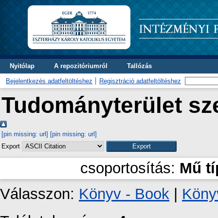
Nyitólap
A repozitóriumról
Tallózás
Bejelentkezés adatfeltöltéshez
Regisztráció adatfeltöltéshez
Tudományterület sze
[pin missing: url]
[pin missing: url]
Export
csoportosítás:
Mű t
Válasszon:
Könyv - Book
|
Könyv