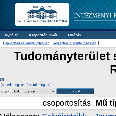
Nyitólap
A repozitóriumról
Tallózás
Bejelentkezés adatfeltöltéshez
Regisztráció adatfeltöltéshez
Tudományterület s
[pin missing: url]
[pin missing: url]
Export
csoportosítás:
Mű t