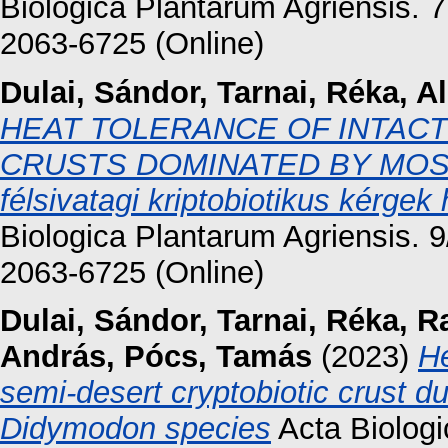
Biologica Plantarum Agriensis. 7
2063-6725 (Online)
Dulai, Sándor
,
Tarnai, Réka
,
A
HEAT TOLERANCE OF INTACT
CRUSTS DOMINATED BY MOSSES
félsivatagi kriptobiotikus kérgek
Biologica Plantarum Agriensis. 9
2063-6725 (Online)
Dulai, Sándor
,
Tarnai, Réka
,
Ra
András
,
Pócs, Tamás
(2023)
He
semi-desert cryptobiotic crust d
Didymodon species
Acta Biologi