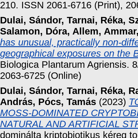
210. ISSN 2061-6716 (Print), 20
Dulai, Sándor
,
Tarnai, Réka
,
S
Salamon, Dóra
,
Allem, Ammar
has unusual, practically non-diffe
geographical exposures on the 
Biologica Plantarum Agriensis. 8
2063-6725 (Online)
Dulai, Sándor
,
Tarnai, Réka
,
Ra
András
,
Pócs, Tamás
(2023)
T
MOSS-DOMINATED CRYPTOBIO
NATURAL AND ARTIFICIAL S
dominálta kriptobiotikus kéreg t