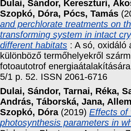
Dulai, Sándor
,
Kereszturi, Áko
Szopkó, Dóra
,
Pócs, Tamás
(2
and perchlorate treatments on th
transforming system in intact cry
different habitats
: A só, oxidáló
különböző termőhelyekről szárma
fotoautotrof energiaátalakításár
5/1 p. 52. ISSN 2061-6716
Dulai, Sándor
,
Tarnai, Réka
,
S
András
,
Táborská, Jana
,
Alle
Szopkó, Dóra
(2019)
Effects of
photosynthesis parameters in w