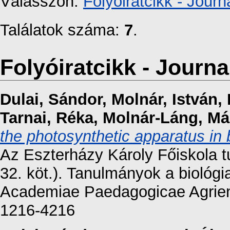
Válasszon:
Folyóiratcikk - Journa
Találatok száma:
7
.
Folyóiratcikk - Journal
Dulai, Sándor
,
Molnár, István
,
Tarnai, Réka
,
Molnár-Láng, Má
the photosynthetic apparatus in
Az Eszterházy Károly Főiskola 
32. köt.). Tanulmányok a biológ
Academiae Paedagogicae Agriens
1216-4216