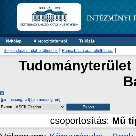
Nyitólap
A repozitóriumról
Tallózás
Bejelentkezés adatfeltöltéshez
Regisztráció adatfeltöltéshez
Tudományterület s
B
[pin missing: url]
[pin missing: url]
Export
csoportosítás:
Mű t