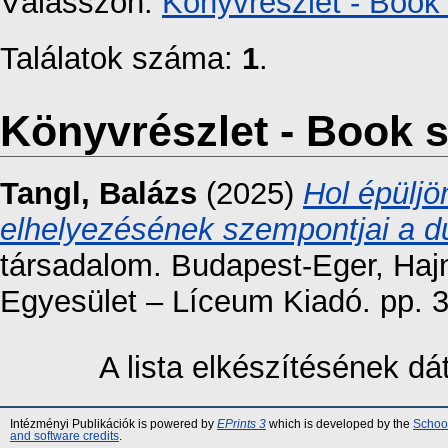
Válasszon:
Könyvrészlet - Book 
Találatok száma:
1
.
Könyvrészlet - Book s
Tangl, Balázs
(2025)
Hol épüljö
elhelyezésének szempontjai a d
társadalom. Budapest-Eger, Hajn
Egyesület – Líceum Kiadó. pp. 
A lista elkészítésének d
Intézményi Publikációk is powered by
EPrints 3
which is developed by the
School
and software credits
.