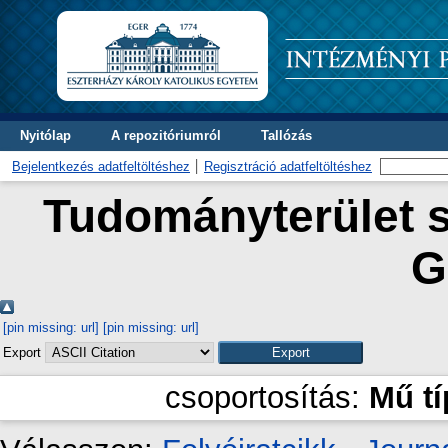
Nyitólap
A repozitóriumról
Tallózás
Bejelentkezés adatfeltöltéshez
Regisztráció adatfeltöltéshez
Tudományterület s
G
[pin missing: url]
[pin missing: url]
Export
csoportosítás:
Mű t