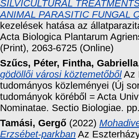
SILVICULTURAL TREATMENT
ANIMAL PARASITIC FUNGAL 
kezelések hatása az állatparaz
Acta Biologica Plantarum Agrien
(Print), 2063-6725 (Online)
Szűcs, Péter
,
Fintha, Gabriella
gödöllői városi köztemetőből
Az 
tudományos közleményei (Új soro
tudományok köréből = Acta Unive
Nominatae. Sectio Biologiae. p
Tamási, Gergő
(2022)
Mohadiver
Erzsébet‑parkban
Az Eszterházy