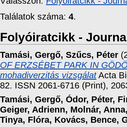
Válasszon:
Folyóiratcikk - Journa
Találatok száma:
4
.
Folyóiratcikk - Journal
Tamási, Gergő
,
Szűcs, Péter
(
OF ERZSÉBET PARK IN GÖDÖLLŐ
mohadiverzitás vizsgálat
Acta Bi
82. ISSN 2061-6716 (Print), 206
Tamási, Gergő
,
Ódor, Péter
,
Fi
Geiger, Adrienn
,
Molnár, Anna
Tinya, Flóra
,
Kovács, Bence
,
G