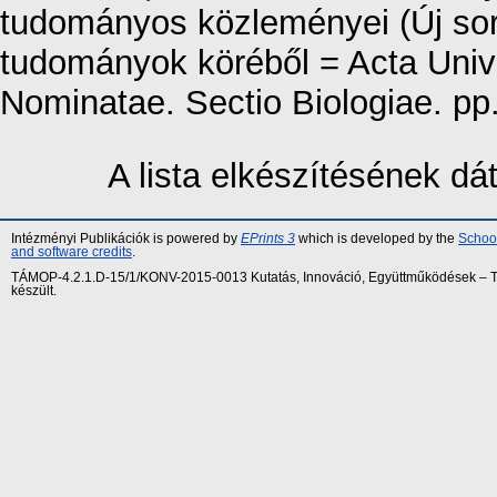
tudományos közleményei (Új soro
tudományok köréből = Acta Unive
Nominatae. Sectio Biologiae. pp
A lista elkészítésének d
Intézményi Publikációk is powered by
EPrints 3
which is developed by the
School
and software credits
.
TÁMOP-4.2.1.D-15/1/KONV-2015-0013 Kutatás, Innováció, Együttműködések – Tár
készült.