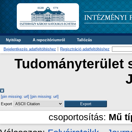
Nyitólap
A repozitóriumról
Tallózás
Bejelentkezés adatfeltöltéshez
Regisztráció adatfeltöltéshez
Tudományterület s
J
[pin missing: url]
[pin missing: url]
Export
csoportosítás:
Mű t