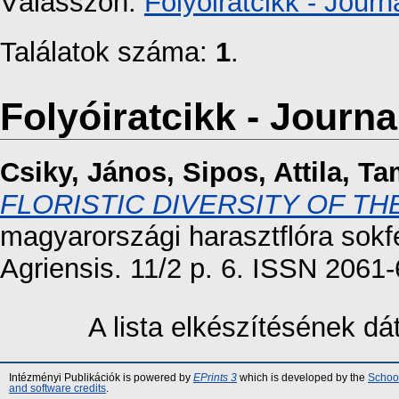
Válasszon:
Folyóiratcikk - Journa
Találatok száma:
1
.
Folyóiratcikk - Journal
Csiky, János
,
Sipos, Attila
,
Ta
FLORISTIC DIVERSITY OF T
magyarországi harasztflóra sokf
Agriensis. 11/2 p. 6. ISSN 2061-
A lista elkészítésének d
Intézményi Publikációk is powered by
EPrints 3
which is developed by the
School
and software credits
.