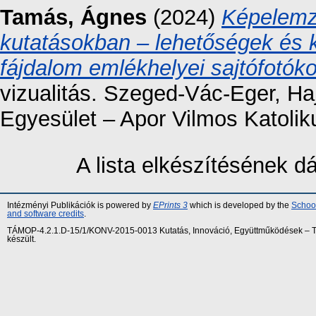
Tamás, Ágnes
(2024)
Képelemzé
kutatásokban – lehetőségek és 
fájdalom emlékhelyei sajtófotók
vizualitás. Szeged-Vác-Eger, Ha
Egyesület – Apor Vilmos Katolik
A lista elkészítésének 
Intézményi Publikációk is powered by
EPrints 3
which is developed by the
School
and software credits
.
TÁMOP-4.2.1.D-15/1/KONV-2015-0013 Kutatás, Innováció, Együttműködések – Tár
készült.