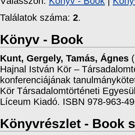
Válasszon:
Könyv - Book
|
Könyv
Találatok száma:
2
.
Könyv - Book
Kunt, Gergely
,
Tamás, Ágnes
(
Hajnal István Kör – Társadalomtö
konferenciájának tanulmánykötet
Kör Társadalomtörténeti Egyesül
Líceum Kiadó. ISBN 978-963-49
Könyvrészlet - Book s