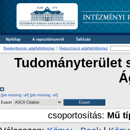
Nyitólap
A repozitóriumról
Tallózás
Bejelentkezés adatfeltöltéshez
Regisztráció adatfeltöltéshez
Tudományterület s
Á
[pin missing: url]
[pin missing: url]
Export
csoportosítás:
Mű t