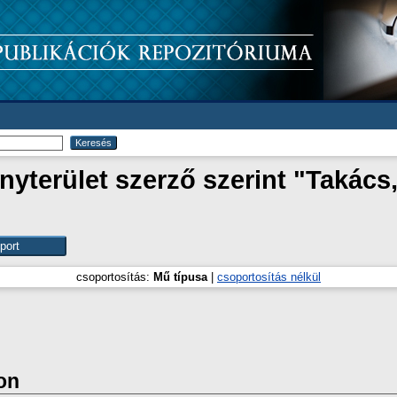
yterület szerző szerint "
Takács,
csoportosítás:
Mű típusa
|
csoportosítás nélkül
on