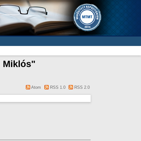
 Miklós
"
Atom
RSS 1.0
RSS 2.0