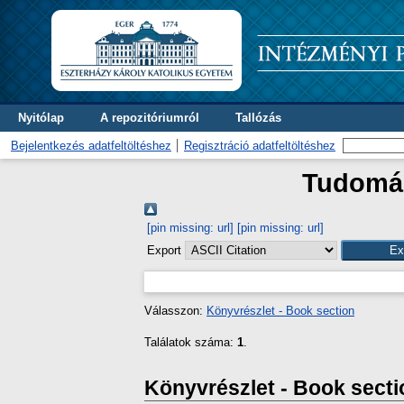
Nyitólap
A repozitóriumról
Tallózás
Bejelentkezés adatfeltöltéshez
Regisztráció adatfeltöltéshez
Tudomán
[pin missing: url]
[pin missing: url]
Export
Válasszon:
Könyvrészlet - Book section
Találatok száma:
1
.
Könyvrészlet - Book secti