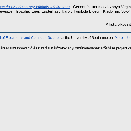
ona és az úriasszony különös találkozása
: Gender és trauma viszonya Virgin
vészet, filozófia. Eger, Eszterházy Károly Főiskola Líceum Kiadó. pp. 36-54
A lista elkés
 of Electronics and Computer Science
at the University of Southampton.
More info
sadalmi innováció és kutatási hálózatok együttműködésének erősítése projekt ke