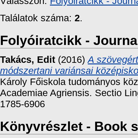
Válasszon:
Folyóiratcikk - Journa
Találatok száma:
2
.
Folyóiratcikk - Journal
Takács, Edit
(2016)
A szövegért
módszertani variánsai középisk
Károly Főiskola tudományos közl
Academiae Agriensis. Sectio Lin
1785-6906
Könyvrészlet - Book s