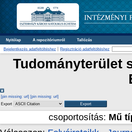
Nyitólap
A repozitóriumról
Tallózás
Bejelentkezés adatfeltöltéshez
Regisztráció adatfeltöltéshez
Tudományterület s
[pin missing: url]
[pin missing: url]
Export
csoportosítás:
Mű t