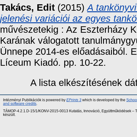
Takács, Edit
(2015)
A tankönyvi
jelenési variációi az egyes tan
művészetekig : Az Eszterházy K
Karának válogatott tanulmányg
Ünnepe 2014-es előadásaiból. E
Líceum Kiadó. pp. 10-22.
A lista elkészítésének d
Intézményi Publikációk is powered by
EPrints 3
which is developed by the
School
and software credits
.
TÁMOP-4.2.1.D-15/1/KONV-2015-0013 Kutatás, Innováció, Együttműködések – Tár
készült.