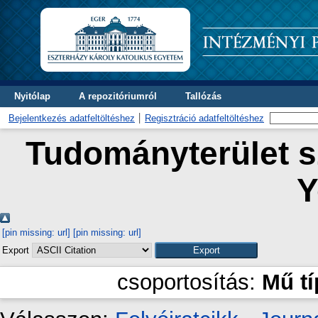
Nyitólap
A repozitóriumról
Tallózás
Bejelentkezés adatfeltöltéshez
Regisztráció adatfeltöltéshez
Tudományterület sz
Y
[pin missing: url]
[pin missing: url]
Export
csoportosítás:
Mű t