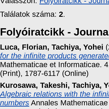
Válasszon:
Folyóiratcikk - Journa
Találatok száma:
2
.
Folyóiratcikk - Journal
Luca, Florian
,
Tachiya, Yohei
(
for the infinite products genera
Mathematicae et Informaticae. 
(Print), 1787-6117 (Online)
Kurosawa, Takeshi
,
Tachiya, 
Algebraic relations with the infi
numbers
Annales Mathematicae e