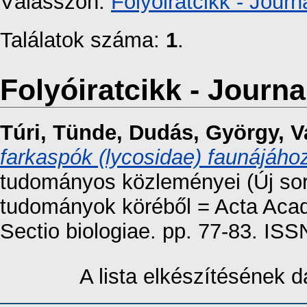
Válasszon:
Folyóiratcikk - Journa
Találatok száma:
1
.
Folyóiratcikk - Journal
Túri, Tünde
,
Dudás, György
,
V
farkaspók (lycosidae) faunájáho
tudományos közleményei (Új soro
tudományok köréből = Acta Aca
Sectio biologiae. pp. 77-83. IS
A lista elkészítésének