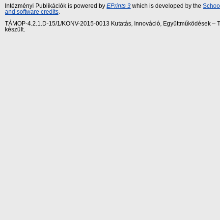
Intézményi Publikációk is powered by
EPrints 3
which is developed by the
School
and software credits
.
TÁMOP-4.2.1.D-15/1/KONV-2015-0013 Kutatás, Innováció, Együttműködések – Tár
készült.