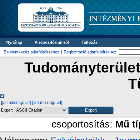
Nyitólap
A repozitóriumról
Tallózás
Bejelentkezés adatfeltöltéshez
Regisztráció adatfeltöltéshez
Tudományterület 
T
[pin missing: url]
[pin missing: url]
Export
csoportosítás:
Mű t