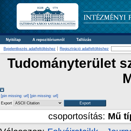
Nyitólap
A repozitóriumról
Tallózás
Bejelentkezés adatfeltöltéshez
Regisztráció adatfeltöltéshez
Tudományterület sz
M
[pin missing: url]
[pin missing: url]
Export
csoportosítás:
Mű t