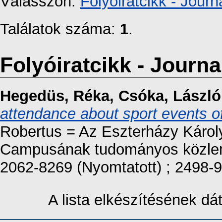
Válasszon:
Folyóiratcikk - Journa
Találatok száma:
1
.
Folyóiratcikk - Journal
Hegedüs, Réka
,
Csóka, László
attendance about sport events o
Robertus = Az Eszterházy Káro
Campusának tudományos közlemén
2062-8269 (Nyomtatott) ; 2498-9
A lista elkészítésének d