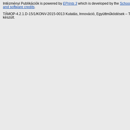
Intézményi Publikációk is powered by
EPrints 3
which is developed by the
School
and software credits
.
TÁMOP-4.2.1.D-15/1/KONV-2015-0013 Kutatás, Innováció, Együttműködések – Tár
készült.