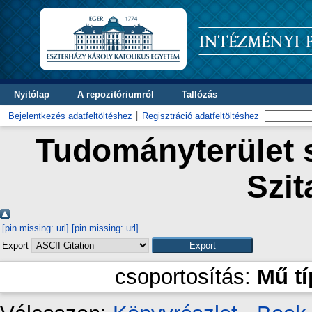
Nyitólap
A repozitóriumról
Tallózás
Bejelentkezés adatfeltöltéshez
Regisztráció adatfeltöltéshez
Tudományterület s
Szit
[pin missing: url]
[pin missing: url]
Export
csoportosítás:
Mű t