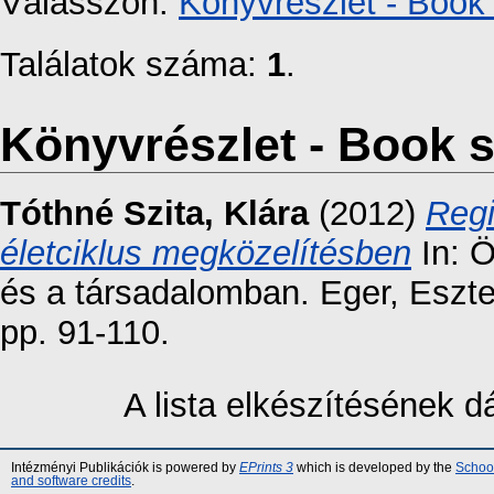
Válasszon:
Könyvrészlet - Book 
Találatok száma:
1
.
Könyvrészlet - Book s
Tóthné Szita, Klára
(2012)
Regi
életciklus megközelítésben
In: 
és a társadalomban. Eger, Eszt
pp. 91-110.
A lista elkészítésének 
Intézményi Publikációk is powered by
EPrints 3
which is developed by the
School
and software credits
.