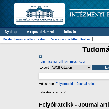
Nyitólap
A repozitóriumról
Tallózás
Bejelentkezés adatfeltöltéshez
Regisztráció adatfeltöltéshez
Tudomán
[pin missing: url]
[pin missing: url]
Export
Válasszon:
Folyóiratcikk - Journal article
Találatok száma:
7
.
Folyóiratcikk - Journal art