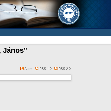
, János
"
Atom
RSS 1.0
RSS 2.0