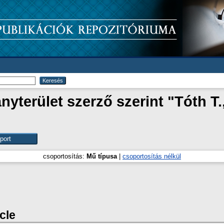
yterület szerző szerint "
Tóth T.
csoportosítás:
Mű típusa
|
csoportosítás nélkül
icle