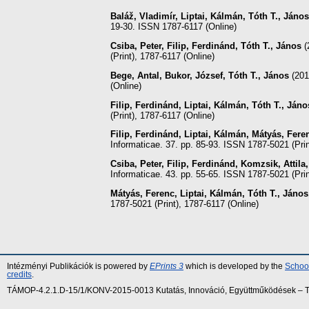
Baláž, Vladimír
,
Liptai, Kálmán
,
Tóth T., János
19-30. ISSN 1787-6117 (Online)
Csiba, Peter
,
Filip, Ferdinánd
,
Tóth T., János
(
(Print), 1787-6117 (Online)
Bege, Antal
,
Bukor, József
,
Tóth T., János
(20
(Online)
Filip, Ferdinánd
,
Liptai, Kálmán
,
Tóth T., Jáno
(Print), 1787-6117 (Online)
Filip, Ferdinánd
,
Liptai, Kálmán
,
Mátyás, Fere
Informaticae. 37. pp. 85-93. ISSN 1787-5021 (Prin
Csiba, Peter
,
Filip, Ferdinánd
,
Komzsik, Attila
Informaticae. 43. pp. 55-65. ISSN 1787-5021 (Prin
Mátyás, Ferenc
,
Liptai, Kálmán
,
Tóth T., János
1787-5021 (Print), 1787-6117 (Online)
Intézményi Publikációk is powered by
EPrints 3
which is developed by the
School
credits
.
TÁMOP-4.2.1.D-15/1/KONV-2015-0013 Kutatás, Innováció, Együttműködések – Tár