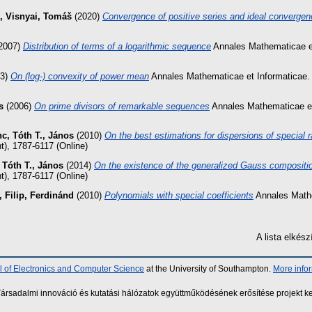
,
Visnyai, Tomáš
(2020)
Convergence of positive series and ideal convergen
2007)
Distribution of terms of a logarithmic sequence
Annales Mathematicae et
13)
On (log-) convexity of power mean
Annales Mathematicae et Informaticae. 
s
(2006)
On prime divisors of remarkable sequences
Annales Mathematicae et
nc
,
Tóth T., János
(2010)
On the best estimations for dispersions of special 
t), 1787-6117 (Online)
,
Tóth T., János
(2014)
On the existence of the generalized Gauss compositi
t), 1787-6117 (Online)
,
Filip, Ferdinánd
(2010)
Polynomials with special coefficients
Annales Mathe
A lista elké
 of Electronics and Computer Science
at the University of Southampton.
More info
sadalmi innováció és kutatási hálózatok együttműködésének erősítése projekt ke