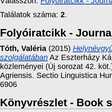
Válasszon:
Folyóiratcikk - Journa
Találatok száma:
2
.
Folyóiratcikk - Journal
Tóth, Valéria
(2015)
Helynévgyű
szolgálatában
Az Eszterházy Ká
közleményei (Új sorozat 42. kö
Agriensis. Sectio Linguistica H
6906
Könyvrészlet - Book s