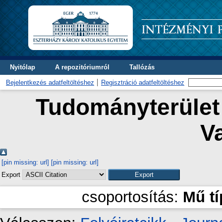
Nyitólap
A repozitóriumról
Tallózás
Bejelentkezés adatfeltöltéshez
Regisztráció adatfeltöltéshez
Tudományterület 
Va
[pin missing: url]
[pin missing: url]
Export
csoportosítás:
Mű t