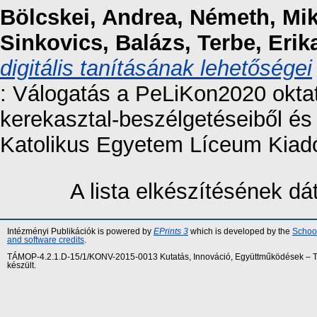
Bölcskei, Andrea
,
Németh, Mik
Sinkovics, Balázs
,
Terbe, Erik
digitális tanításának lehetőségei
: Válogatás a PeLiKon2020 okta
kerekasztal-beszélgetéseiből és
Katolikus Egyetem Líceum Kiadó
A lista elkészítésének d
Intézményi Publikációk is powered by
EPrints 3
which is developed by the
School
and software credits
.
TÁMOP-4.2.1.D-15/1/KONV-2015-0013 Kutatás, Innováció, Együttműködések – Tár
készült.