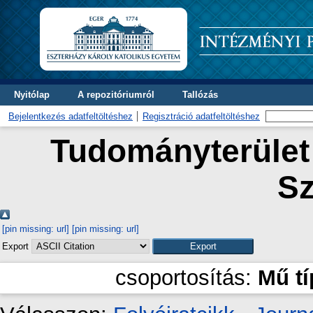
Nyitólap
A repozitóriumról
Tallózás
Bejelentkezés adatfeltöltéshez
Regisztráció adatfeltöltéshez
Tudományterület 
Sz
[pin missing: url]
[pin missing: url]
Export
csoportosítás:
Mű t