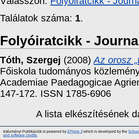
Válasszon:
Folyóiratcikk - Journa
Találatok száma:
1
.
Folyóiratcikk - Journal
Tóth, Szergej
(2008)
Az orosz „
Főiskola tudományos közleményei
Academiae Paedagogicae Agriensi
147-172. ISSN 1785-6906
A lista elkészítésének
Intézményi Publikációk is powered by
EPrints 3
which is developed by the
School
and software credits
.