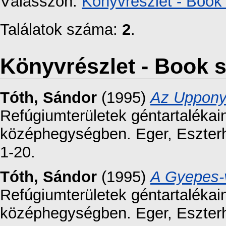
Válasszon:
Könyvrészlet - Book 
Találatok száma:
2
.
Könyvrészlet - Book s
Tóth, Sándor
(1995)
Az Upponyi
Refúgiumterületek géntartalékai
középhegységben. Eger, Eszterh
1-20.
Tóth, Sándor
(1995)
A Gyepes-v
Refúgiumterületek géntartalékai
középhegységben. Eger, Eszterh