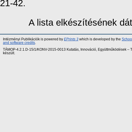
21-42.
A lista elkészítésének d
Intézményi Publikációk is powered by
EPrints 3
which is developed by the
School
and software credits
.
TÁMOP-4.2.1.D-15/1/KONV-2015-0013 Kutatás, Innováció, Együttműködések – Tár
készült.