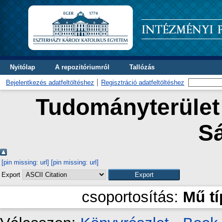
Nyitólap
A repozitóriumról
Tallózás
Bejelentkezés adatfeltöltéshez
Regisztráció adatfeltöltéshez
Tudományterület 
S
[pin missing: url]
[pin missing: url]
Export
csoportosítás:
Mű t