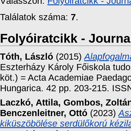
Válasszon:
Folyóiratcikk - Journa
Találatok száma:
7
.
Folyóiratcikk - Journal
Tóth, László
(2015)
Alapfogalm
Eszterházy Károly Főiskola tud
köt.) = Acta Academiae Paedagog
Hungarica. 42 pp. 203-215. ISS
Laczkó, Attila
,
Gombos, Zoltá
Benczenleitner, Ottó
(2023)
As
kiküszöbölése serdülőkorú kézil