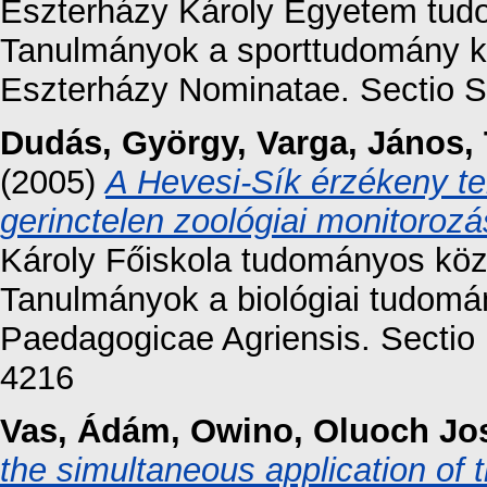
Eszterházy Károly Egyetem tudo
Tanulmányok a sporttudomány kör
Eszterházy Nominatae. Sectio Sp
Dudás, György
,
Varga, János
,
(2005)
A Hevesi-Sík érzékeny te
gerinctelen zoológiai monitorozá
Károly Főiskola tudományos közl
Tanulmányok a biológiai tudomá
Paedagogicae Agriensis. Sectio 
4216
Vas, Ádám
,
Owino, Oluoch Jo
the simultaneous application 