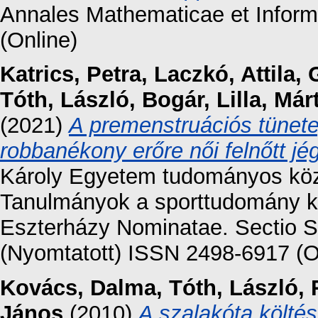
Annales Mathematicae et Inform
(Online)
Katrics, Petra
,
Laczkó, Attila
,
Tóth, László
,
Bogár, Lilla
,
Már
(2021)
A premenstruációs tünete
robbanékony erőre női felnőtt j
Károly Egyetem tudományos közl
Tanulmányok a sporttudomány kör
Eszterházy Nominatae. Sectio S
(Nyomtatott) ISSN 2498-6917 (O
Kovács, Dalma
,
Tóth, László
,
János
(2010)
A szalakóta költé