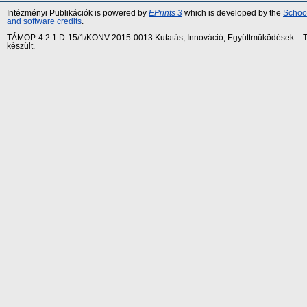
Intézményi Publikációk is powered by
EPrints 3
which is developed by the
School
and software credits
.
TÁMOP-4.2.1.D-15/1/KONV-2015-0013 Kutatás, Innováció, Együttműködések – Tár
készült.