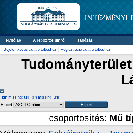
Nyitólap
A repozitóriumról
Tallózás
Bejelentkezés adatfeltöltéshez
Regisztráció adatfeltöltéshez
Tudományterület 
L
[pin missing: url]
[pin missing: url]
Export
csoportosítás:
Mű t