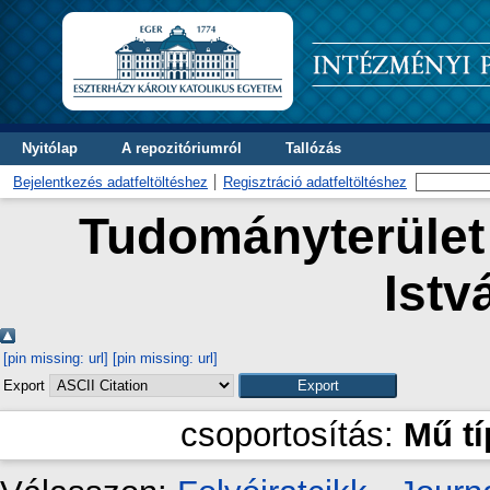
Nyitólap
A repozitóriumról
Tallózás
Bejelentkezés adatfeltöltéshez
Regisztráció adatfeltöltéshez
Tudományterület 
Istv
[pin missing: url]
[pin missing: url]
Export
csoportosítás:
Mű t