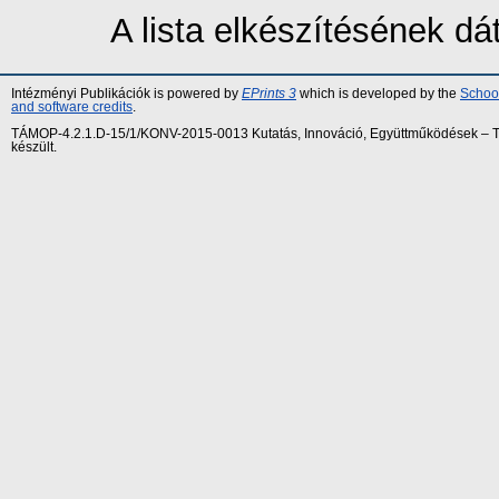
A lista elkészítésének d
Intézményi Publikációk is powered by
EPrints 3
which is developed by the
School
and software credits
.
TÁMOP-4.2.1.D-15/1/KONV-2015-0013 Kutatás, Innováció, Együttműködések – Tár
készült.