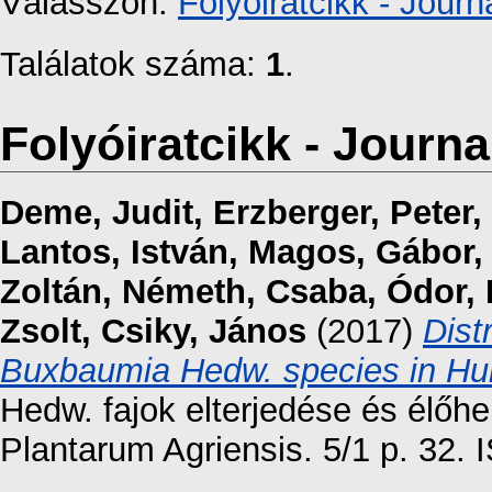
Válasszon:
Folyóiratcikk - Journa
Találatok száma:
1
.
Folyóiratcikk - Journal
Deme, Judit
,
Erzberger, Peter
,
Lantos, István
,
Magos, Gábor
Zoltán
,
Németh, Csaba
,
Ódor, 
Zsolt
,
Csiky, János
(2017)
Dist
Buxbaumia Hedw. species in Hu
Hedw. fajok elterjedése és élőhel
Plantarum Agriensis. 5/1 p. 32.