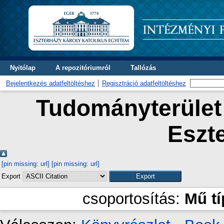
Nyitólap
A repozitóriumról
Tallózás
Bejelentkezés adatfeltöltéshez
Regisztráció adatfeltöltéshez
Tudományterület 
Eszte
[pin missing: url]
[pin missing: url]
Export
csoportosítás:
Mű t