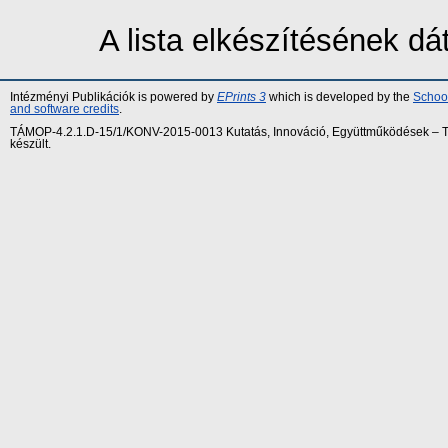
A lista elkészítésének d
Intézményi Publikációk is powered by
EPrints 3
which is developed by the
School
and software credits
.
TÁMOP-4.2.1.D-15/1/KONV-2015-0013 Kutatás, Innováció, Együttműködések – Tár
készült.