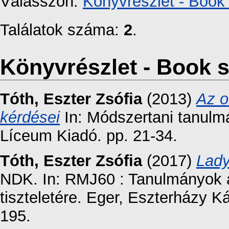
Válasszon:
Könyvrészlet - Book 
Találatok száma:
2
.
Könyvrészlet - Book s
Tóth, Eszter Zsófia
(2013)
Az o
kérdései
In: Módszertani tanulm
Líceum Kiadó. pp. 21-34.
Tóth, Eszter Zsófia
(2017)
Lady
NDK. In: RMJ60 : Tanulmányok 
tiszteletére. Eger, Eszterházy 
195.