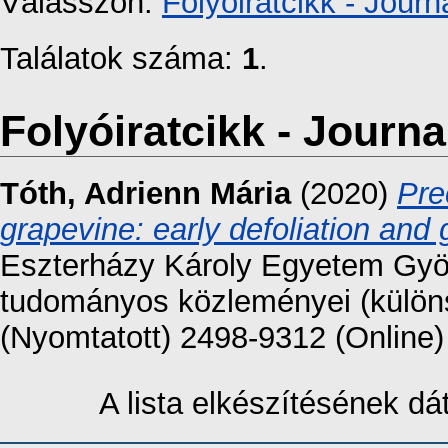
Válasszon:
Folyóiratcikk - Journa
Találatok száma:
1
.
Folyóiratcikk - Journal
Tóth, Adrienn Mária
(2020)
Pre
grapevine: early defoliation and g
Eszterházy Károly Egyetem Gy
tudományos közleményei (külön
(Nyomtatott) 2498-9312 (Online)
A lista elkészítésének d