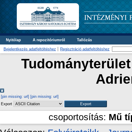
Nyitólap
A repozitóriumról
Tallózás
Bejelentkezés adatfeltöltéshez
Regisztráció adatfeltöltéshez
Tudományterület 
Adrie
[pin missing: url]
[pin missing: url]
Export
csoportosítás:
Mű t