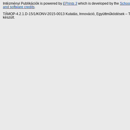
Intézményi Publikációk is powered by
EPrints 3
which is developed by the
School
and software credits
.
TÁMOP-4.2.1.D-15/1/KONV-2015-0013 Kutatás, Innováció, Együttműködések – Tár
készült.