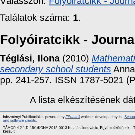
Válasszon:
Folyóiratcikk - Journa
Találatok száma:
1
.
Folyóiratcikk - Journal
Téglási, Ilona
(2010)
Mathemati
secondary school students
Annal
pp. 241-257. ISSN 1787-5021 (Pr
A lista elkészítésének d
Intézményi Publikációk is powered by
EPrints 3
which is developed by the
School
and software credits
.
TÁMOP-4.2.1.D-15/1/KONV-2015-0013 Kutatás, Innováció, Együttműködések – Tár
készült.