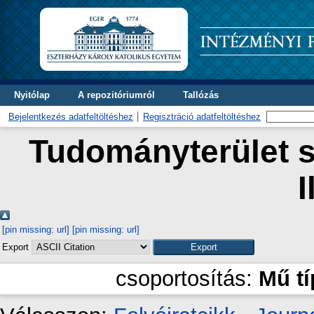
Nyitólap
A repozitóriumról
Tallózás
Bejelentkezés adatfeltöltéshez
Regisztráció adatfeltöltéshez
Tudományterület s
I
[pin missing: url]
[pin missing: url]
Export
csoportosítás:
Mű t