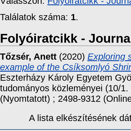
Válasszon:
Folyóiratcikk - Journa
Találatok száma:
1
.
Folyóiratcikk - Journal
Tőzsér, Anett
(2020)
Exploring 
example of the Csíksomlyó Shri
Eszterházy Károly Egyetem Gy
tudományos közleményei (10/1. 
(Nyomtatott) ; 2498-9312 (Online
A lista elkészítésének d