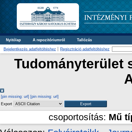
Nyitólap
A repozitóriumról
Tallózás
Bejelentkezés adatfeltöltéshez
Regisztráció adatfeltöltéshez
Tudományterület s
A
[pin missing: url]
[pin missing: url]
Export
csoportosítás:
Mű t