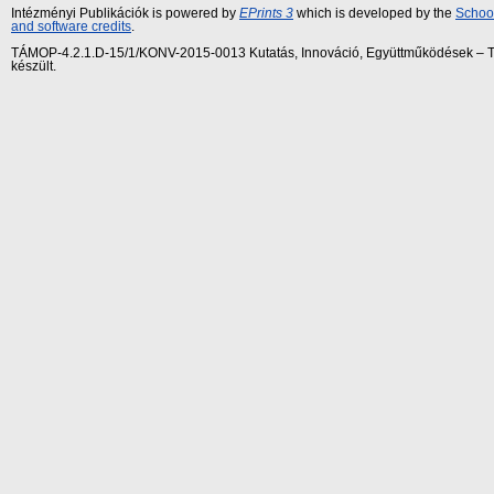
Intézményi Publikációk is powered by
EPrints 3
which is developed by the
School
and software credits
.
TÁMOP-4.2.1.D-15/1/KONV-2015-0013 Kutatás, Innováció, Együttműködések – Tár
készült.