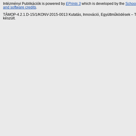
Intézményi Publikációk is powered by
EPrints 3
which is developed by the
School
and software credits
.
TÁMOP-4.2.1.D-15/1/KONV-2015-0013 Kutatás, Innováció, Együttműködések – Tár
készült.