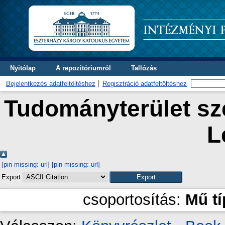
Nyitólap
A repozitóriumról
Tallózás
Bejelentkezés adatfeltöltéshez
Regisztráció adatfeltöltéshez
Tudományterület sze
L
[pin missing: url]
[pin missing: url]
Export
csoportosítás:
Mű t