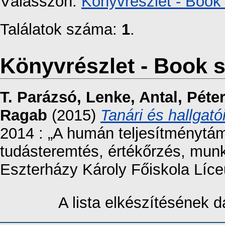
Válasszon:
Könyvrészlet - Book 
Találatok száma:
1
.
Könyvrészlet - Book s
T. Parázsó, Lenke
,
Antal, Péter
Ragab
(2015)
Tanári és hallgató
2014 : „A humán teljesítménytám
tudásteremtés, értékőrzés, munk
Eszterházy Károly Főiskola Líc
A lista elkészítésének