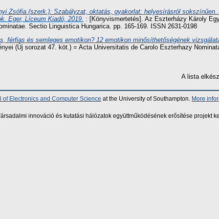
yi Zsófia (szerk.): Szabályzat, oktatás, gyakorlat: helyesírásról sokszínűen
ok. Eger, Líceum Kiadó, 2019.
: [Könyvismertetés]. Az Eszterházy Károly Eg
Nominatae. Sectio Linguistica Hungarica. pp. 165-169. ISSN 2631-0198
es, férfias és semleges emotikon? 12 emotikon minősíthetőségének vizsgálata
i (Új sorozat 47. köt.) = Acta Universitatis de Carolo Eszterhazy Nominatae
A lista elké
 of Electronics and Computer Science
at the University of Southampton.
More info
sadalmi innováció és kutatási hálózatok együttműködésének erősítése projekt ke