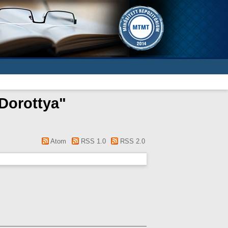
Dorottya
"
Atom
RSS 1.0
RSS 2.0