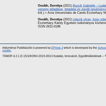
Osváth, Dorottya
(2021)
Bozsik Gabriella – Ludán
verseny előadásai, feladatai és egyéb tanulmány
köt.) = Acta Universitatis de Carolo Eszterhazy 
Osváth, Dorottya
(2021)
Létezik olyan, hogy női
Eszterházy Károly Egyetem tudományos közleménye
ISSN 2631-0198
Intézményi Publikációk is powered by
EPrints 3
which is developed by the
School
credits
.
TÁMOP-4.2.1.D-15/1/KONV-2015-0013 Kutatás, Innováció, Együttműködések – Tár