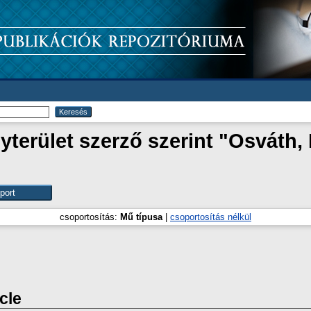
erület szerző szerint "
Osváth, 
csoportosítás:
Mű típusa
|
csoportosítás nélkül
icle