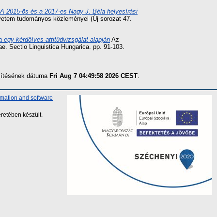
. A 2015-ös és a 2017-es Nagy J. Béla helyesírási
yetem tudományos közleményei (Új sorozat 47.
 egy kérdőíves attitűdvizsgálat alapján
Az
. Sectio Linguistica Hungarica. pp. 91-103.
szítésének dátuma
Fri Aug 7 04:49:58 2026 CEST
.
rmation and software
retében készült.