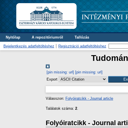
Nyitólap
A repozitóriumról
Tallózás
Bejelentkezés adatfeltöltéshez
Regisztráció adatfeltöltéshez
Tudományt
[pin missing: url]
[pin missing: url]
Export
Válasszon:
Folyóiratcikk - Journal article
Találatok száma:
2
.
Folyóiratcikk - Journal art