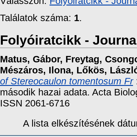
Válasszon:
Folyóiratcikk - Journa
Találatok száma:
1
.
Folyóiratcikk - Journal
Matus, Gábor
,
Freytag, Csong
Mészáros, Ilona
,
Lőkös, Lászl
of Stereocaulon tomentosum Fr
második hazai adata. Acta Biolog
ISSN 2061-6716
A lista elkészítésének dá