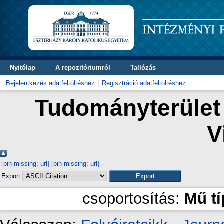
Nyitólap
A repozitóriumról
Tallózás
Bejelentkezés adatfeltöltéshez
Regisztráció adatfeltöltéshez
Tudományterület 
V
[pin missing: url]
[pin missing: url]
Export
csoportosítás:
Mű t