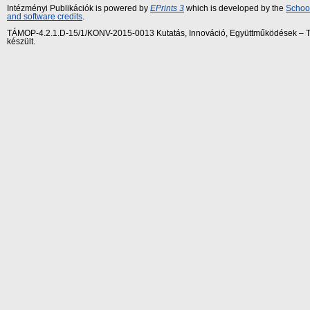
Intézményi Publikációk is powered by
EPrints 3
which is developed by the
School
and software credits
.
TÁMOP-4.2.1.D-15/1/KONV-2015-0013 Kutatás, Innováció, Együttműködések – Tár
készült.