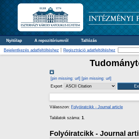
Nyitólap
A repozitóriumról
Tallózás
Bejelentkezés adatfeltöltéshez
Regisztráció adatfeltöltéshez
Tudományter
[pin missing: url]
[pin missing: url]
Export
Válasszon:
Folyóiratcikk - Journal article
Találatok száma:
1
.
Folyóiratcikk - Journal art