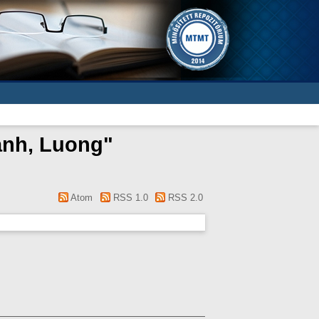
nh, Luong
"
Atom
RSS 1.0
RSS 2.0