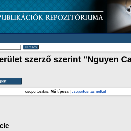
ület szerző szerint "
Nguyen Ca
csoportosítás:
Mű típusa
|
csoportosítás nélkül
icle