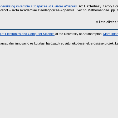
neralizing invertible subspaces in Clifford algebras.
Az Eszterházy Károly Fői
réből = Acta Academiae Paedagogicae Agriensis. Sectio Mathematicae. pp.
A lista elkés
 of Electronics and Computer Science
at the University of Southampton.
More info
sadalmi innováció és kutatási hálózatok együttműködésének erősítése projekt ke