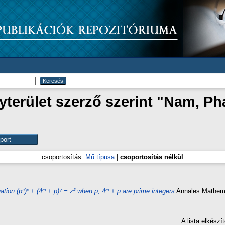
erület szerző szerint "
Nam, Ph
csoportosítás:
Mű típusa
|
csoportosítás nélkül
tion (pⁿ)ˣ + (4ᵐ + p)ʸ = z² when p, 4ᵐ + p are prime integers
Annales Mathemat
A lista elkész