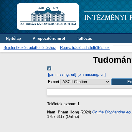
Nyitólap
A repozitóriumról
Tallózás
Bejelentkezés adatfeltöltéshez
Regisztráció adatfeltöltéshez
Tudományt
[pin missing: url]
[pin missing: url]
Export
Találatok száma:
1
.
Nam, Pham Hong
(2024)
On the Diophantine equa
1787-6117 (Online)