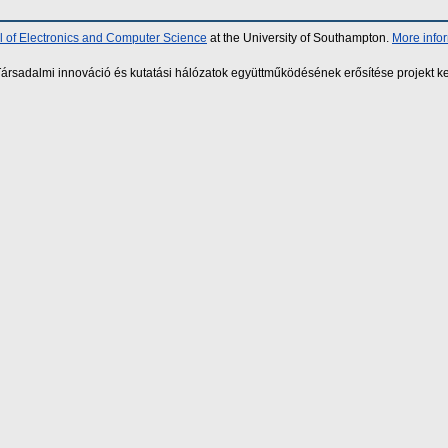
 of Electronics and Computer Science
at the University of Southampton.
More info
sadalmi innováció és kutatási hálózatok együttműködésének erősítése projekt ke