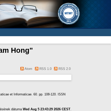
am Hong
"
Atom
RSS 1.0
RSS 2.0
icae et Informaticae. 60. pp. 108-120. ISSN
ítésének dátuma
Wed Aug 5 23:43:29 2026 CEST
.