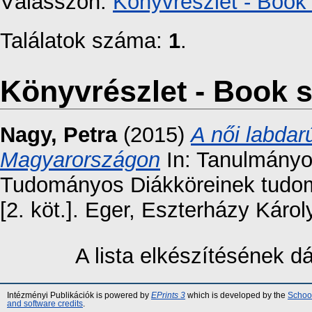
Válasszon:
Könyvrészlet - Book 
Találatok száma:
1
.
Könyvrészlet - Book s
Nagy, Petra
(2015)
A női labdar
Magyarországon
In: Tanulmányo
Tudományos Diákköreinek tudo
[2. köt.]. Eger, Eszterházy Káro
A lista elkészítésének 
Intézményi Publikációk is powered by
EPrints 3
which is developed by the
School
and software credits
.