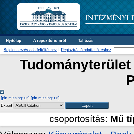
Nyitólap
A repozitóriumról
Tallózás
Bejelentkezés adatfeltöltéshez
Regisztráció adatfeltöltéshez
Tudományterület 
P
[pin missing: url]
[pin missing: url]
Export
csoportosítás:
Mű t