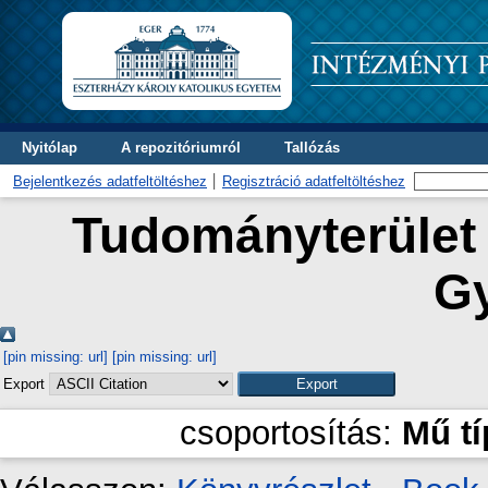
Nyitólap
A repozitóriumról
Tallózás
Bejelentkezés adatfeltöltéshez
Regisztráció adatfeltöltéshez
Tudományterület 
G
[pin missing: url]
[pin missing: url]
Export
csoportosítás:
Mű t