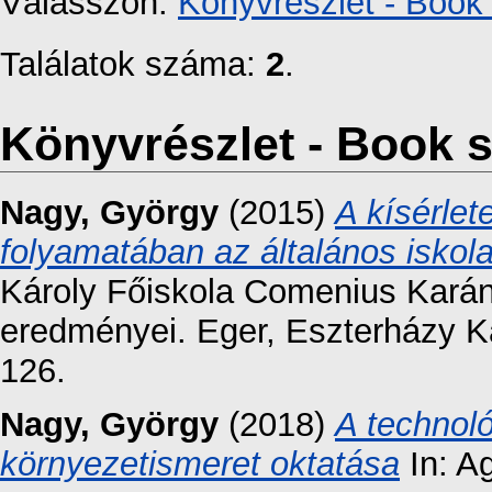
Válasszon:
Könyvrészlet - Book 
Találatok száma:
2
.
Könyvrészlet - Book s
Nagy, György
(2015)
A kísérlet
folyamatában az általános iskol
Károly Főiskola Comenius Kará
eredményei. Eger, Eszterházy Ká
126.
Nagy, György
(2018)
A technoló
környezetismeret oktatása
In: A