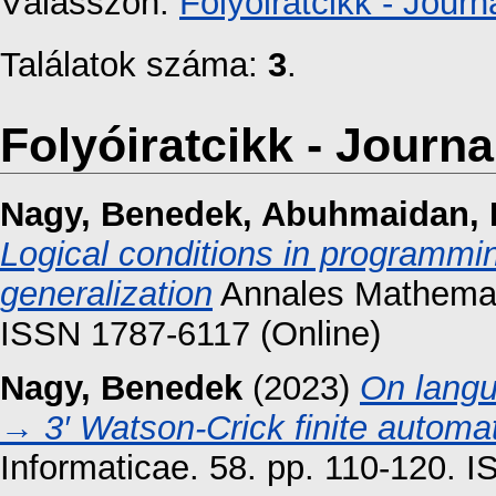
Válasszon:
Folyóiratcikk - Journa
Találatok száma:
3
.
Folyóiratcikk - Journal
Nagy, Benedek
,
Abuhmaidan, 
Logical conditions in programmi
generalization
Annales Mathemati
ISSN 1787-6117 (Online)
Nagy, Benedek
(2023)
On langu
→ 3′ Watson-Crick finite automa
Informaticae. 58. pp. 110-120. 