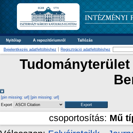
Nyitólap
A repozitóriumról
Tallózás
Bejelentkezés adatfeltöltéshez
Regisztráció adatfeltöltéshez
Tudományterület 
Be
[pin missing: url]
[pin missing: url]
Export
csoportosítás:
Mű t