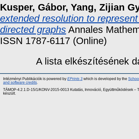
Kusper, Gábor
,
Yang, Zijian G
extended resolution to represen
directed graphs
Annales Mathemat
ISSN 1787-6117 (Online)
A lista elkészítésének
Intézményi Publikációk is powered by
EPrints 3
which is developed by the
School
and software credits
.
TÁMOP-4.2.1.D-15/1/KONV-2015-0013 Kutatás, Innováció, Együttműködések – Tár
készült.