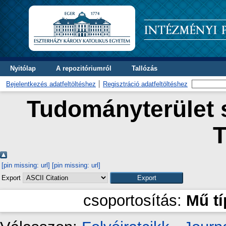
Nyitólap
A repozitóriumról
Tallózás
Bejelentkezés adatfeltöltéshez
Regisztráció adatfeltöltéshez
Tudományterület s
T
[pin missing: url]
[pin missing: url]
Export
csoportosítás:
Mű t