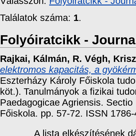
Válasszon:
Folyóiratcikk - Journa
Találatok száma:
1
.
Folyóiratcikk - Journal
Rajkai, Kálmán
,
R. Végh, Krisz
elektromos kapacitás, a gyökérm
Eszterházy Károly Főiskola tud
köt.). Tanulmányok a fizikai tu
Paedagogicae Agriensis. Sectio
Főiskola. pp. 57-72. ISSN 1786
A lista elkészítésének 