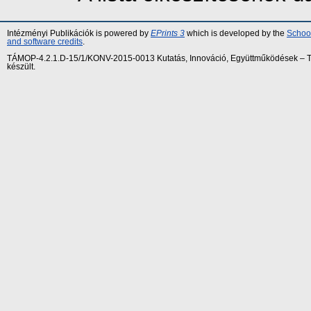
Intézményi Publikációk is powered by
EPrints 3
which is developed by the
School
and software credits
.
TÁMOP-4.2.1.D-15/1/KONV-2015-0013 Kutatás, Innováció, Együttműködések – Tár
készült.