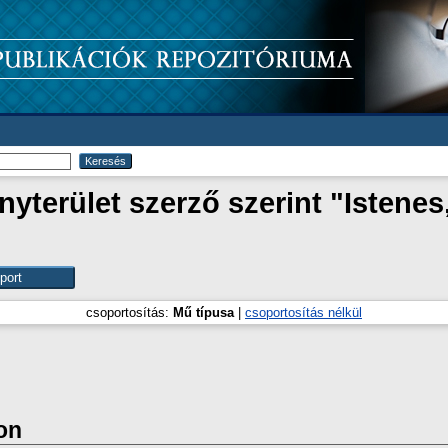
yterület szerző szerint "
Istenes
csoportosítás:
Mű típusa
|
csoportosítás nélkül
on