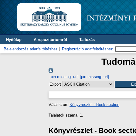
Nyitólap
A repozitóriumról
Tallózás
Bejelentkezés adatfeltöltéshez
Regisztráció adatfeltöltéshez
Tudomán
[pin missing: url]
[pin missing: url]
Export
Válasszon:
Könyvrészlet - Book section
Találatok száma:
1
.
Könyvrészlet - Book secti