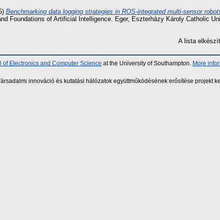
5)
Benchmarking data logging strategies in ROS-integrated multi-sensor robot
d Foundations of Artificial Intelligence. Eger, Eszterházy Károly Catholic Uni
A lista elkés
 of Electronics and Computer Science
at the University of Southampton.
More info
sadalmi innováció és kutatási hálózatok együttműködésének erősítése projekt ke