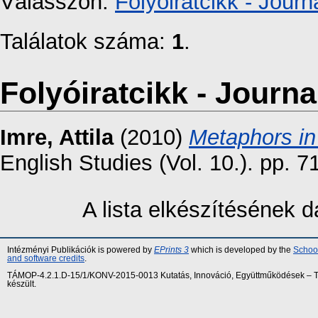
Válasszon:
Folyóiratcikk - Journa
Találatok száma:
1
.
Folyóiratcikk - Journal
Imre, Attila
(2010)
Metaphors in 
English Studies (Vol. 10.). pp. 7
A lista elkészítésének
Intézményi Publikációk is powered by
EPrints 3
which is developed by the
School
and software credits
.
TÁMOP-4.2.1.D-15/1/KONV-2015-0013 Kutatás, Innováció, Együttműködések – Tár
készült.