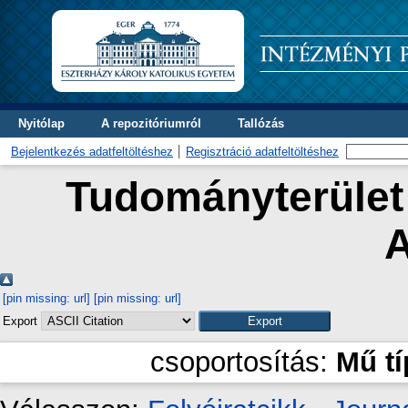
Nyitólap
A repozitóriumról
Tallózás
Bejelentkezés adatfeltöltéshez
Regisztráció adatfeltöltéshez
Tudományterület 
A
[pin missing: url]
[pin missing: url]
Export
csoportosítás:
Mű t