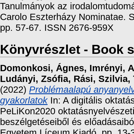
Tanulmányok az irodalomtudomán
Carolo Eszterházy Nominatae. Se
pp. 57-67. ISSN 2676-959X
Könyvrészlet - Book s
Domonkosi, Ágnes
,
Imrényi, 
Ludányi, Zsófia
,
Rási, Szilvia
,
(2022)
Problémaalapú anyanyelv
gyakorlatok
In: A digitális oktat
PeLiKon2020 oktatásnyelvészeti
beszélgetéseiből és előadásaibó
Egyetem Líceum Kiadó. pp. 13-