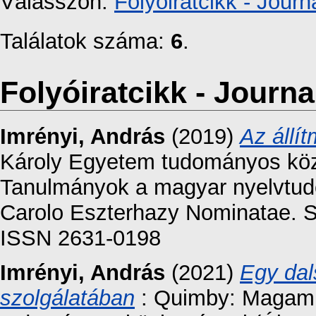
Válasszon:
Folyóiratcikk - Journa
Találatok száma:
6
.
Folyóiratcikk - Journal
Imrényi, András
(2019)
Az állí
Károly Egyetem tudományos közl
Tanulmányok a magyar nyelvtudo
Carolo Eszterhazy Nominatae. Se
ISSN 2631-0198
Imrényi, András
(2021)
Egy dal
szolgálatában
: Quimby: Magam 