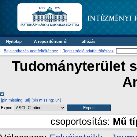
Nyitólap
A repozitóriumról
Tallózás
Bejelentkezés adatfeltöltéshez
Regisztráció adatfeltöltéshez
Tudományterület sz
A
[pin missing: url]
[pin missing: url]
Export
csoportosítás:
Mű t