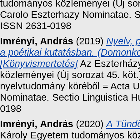
tudományos közleményei (Új soroz
Carolo Eszterhazy Nominatae. Se
ISSN 2631-0198
Imrényi, András
(2019)
Nyelv, 
a poétikai kutatásban. (Domonk
[Könyvismertetés]
Az Eszterház
közleményei (Új sorozat 45. kö
nyelvtudomány köréből = Acta Un
Nominatae. Sectio Linguistica H
0198
Imrényi, András
(2020)
A Tündö
Károly Egyetem tudományos közl