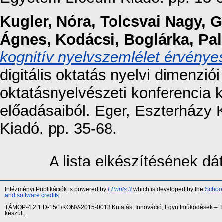
Kugler, Nóra
,
Tolcsvai Nagy, 
Ágnes
,
Kodácsi, Boglárka
,
Pal
kognitív nyelvszemlélet érvényes
digitális oktatás nyelvi dimenzi
oktatásnyelvészeti konferencia 
előadásaiból. Eger, Eszterházy
Kiadó. pp. 35-68.
A lista elkészítésének d
Intézményi Publikációk is powered by
EPrints 3
which is developed by the
School
and software credits
.
TÁMOP-4.2.1.D-15/1/KONV-2015-0013 Kutatás, Innováció, Együttműködések – Tár
készült.