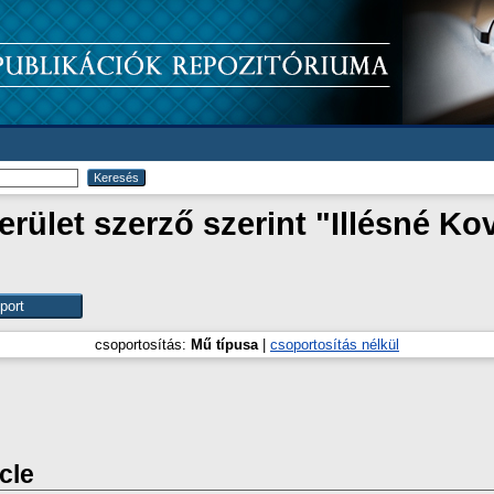
ület szerző szerint "
Illésné Ko
csoportosítás:
Mű típusa
|
csoportosítás nélkül
icle