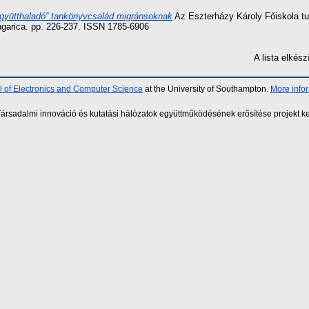
gyütthaladó” tankönyvcsalád migránsoknak
Az Eszterházy Károly Főiskola tu
ngarica. pp. 226-237. ISSN 1785-6906
A lista elké
 of Electronics and Computer Science
at the University of Southampton.
More info
sadalmi innováció és kutatási hálózatok együttműködésének erősítése projekt ke