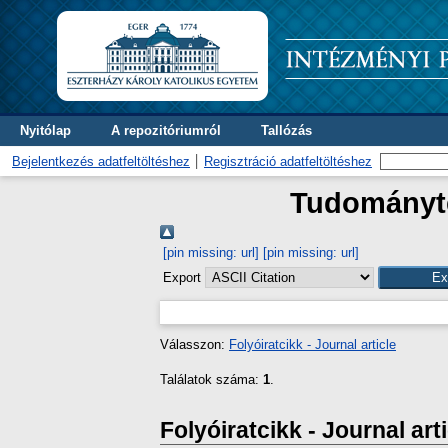
Nyitólap
A repozitóriumról
Tallózás
Bejelentkezés adatfeltöltéshez
Regisztráció adatfeltöltéshez
Tudományter
[pin missing: url]
[pin missing: url]
Export
Válasszon:
Folyóiratcikk - Journal article
Találatok száma:
1
.
Folyóiratcikk - Journal art