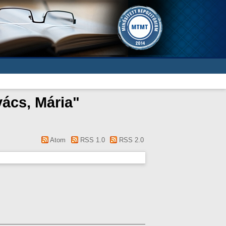
vács, Mária
"
Atom
RSS 1.0
RSS 2.0