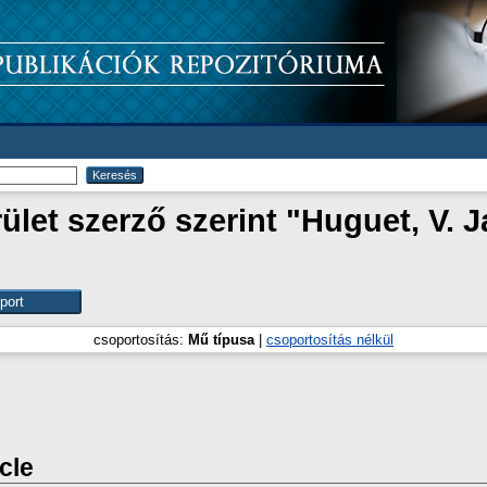
let szerző szerint "
Huguet, V. J
csoportosítás:
Mű típusa
|
csoportosítás nélkül
icle