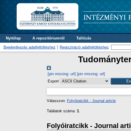
Nyitólap
A repozitóriumról
Tallózás
Bejelentkezés adatfeltöltéshez
Regisztráció adatfeltöltéshez
Tudományterü
[pin missing: url]
[pin missing: url]
Export
Válasszon:
Folyóiratcikk - Journal article
Találatok száma:
1
.
Folyóiratcikk - Journal art