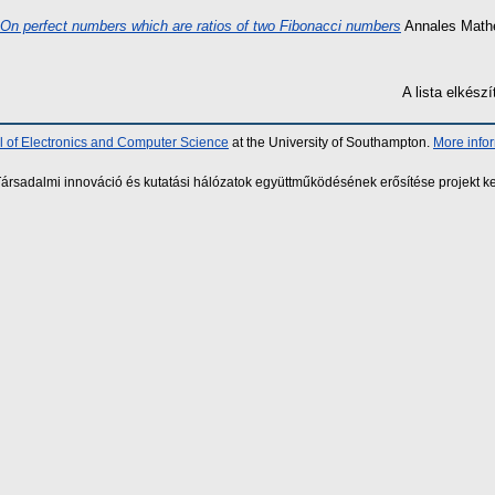
On perfect numbers which are ratios of two Fibonacci numbers
Annales Mathe
A lista elkés
 of Electronics and Computer Science
at the University of Southampton.
More info
sadalmi innováció és kutatási hálózatok együttműködésének erősítése projekt ke