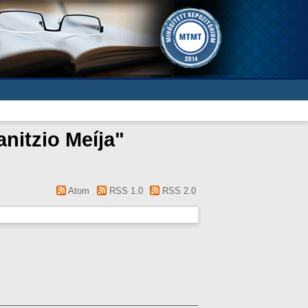
anitzio Meíja
"
Atom
RSS 1.0
RSS 2.0