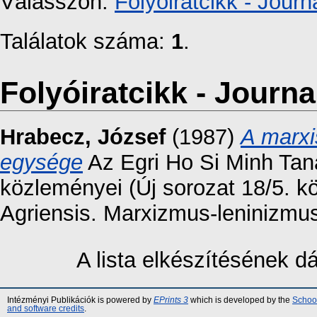
Válasszon:
Folyóiratcikk - Journa
Találatok száma:
1
.
Folyóiratcikk - Journal
Hrabecz, József
(1987)
A marxis
egysége
Az Egri Ho Si Minh Ta
közleményei (Új sorozat 18/5. 
Agriensis. Marxizmus-leninizmu
A lista elkészítésének 
Intézményi Publikációk is powered by
EPrints 3
which is developed by the
School
and software credits
.