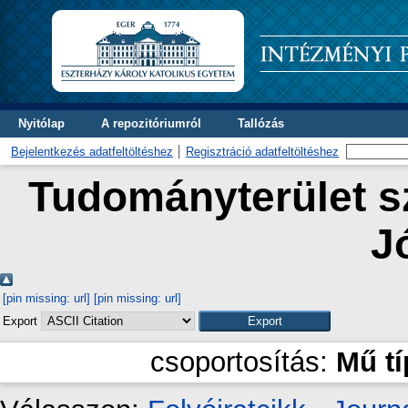
Nyitólap
A repozitóriumról
Tallózás
Bejelentkezés adatfeltöltéshez
Regisztráció adatfeltöltéshez
Tudományterület sz
J
[pin missing: url]
[pin missing: url]
Export
csoportosítás:
Mű t