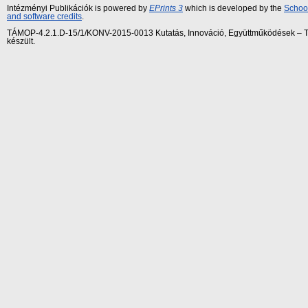
Intézményi Publikációk is powered by
EPrints 3
which is developed by the
School
and software credits
.
TÁMOP-4.2.1.D-15/1/KONV-2015-0013 Kutatás, Innováció, Együttműködések – Tár
készült.