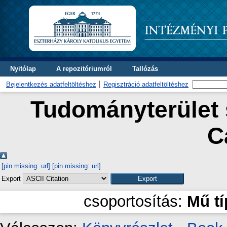
Nyitólap
A repozitóriumról
Tallózás
Bejelentkezés adatfeltöltéshez
Regisztráció adatfeltöltéshez
Tudományterület s
C
[pin missing: url]
[pin missing: url]
Export
csoportosítás:
Mű t