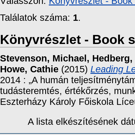
Válasszon:
Könyvrészlet - Book 
Találatok száma:
1
.
Könyvrészlet - Book s
Stevenson, Michael
,
Hedberg,
Howe, Cathie
(2015)
Leading Le
2014 : „A humán teljesítménytám
tudásteremtés, értékőrzés, munk
Eszterházy Károly Főiskola Líc
A lista elkészítésének d