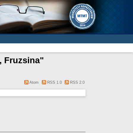
 Fruzsina
"
Atom
RSS 1.0
RSS 2.0