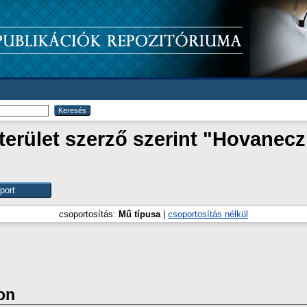
rület szerző szerint "
Hovanecz,
csoportosítás:
Mű típusa
|
csoportosítás nélkül
on