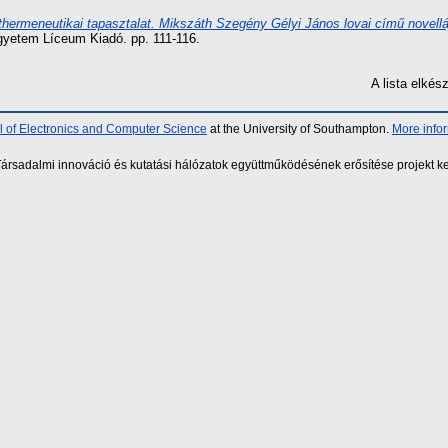
thermeneutikai tapasztalat. Mikszáth Szegény Gélyi János lovai című novell
gyetem Líceum Kiadó. pp. 111-116.
A lista elké
 of Electronics and Computer Science
at the University of Southampton.
More info
sadalmi innováció és kutatási hálózatok együttműködésének erősítése projekt ke