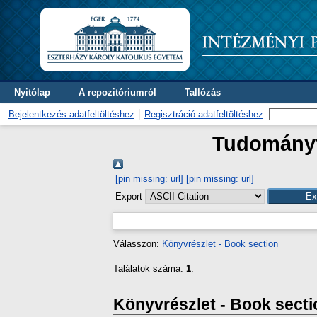
Nyitólap
A repozitóriumról
Tallózás
Bejelentkezés adatfeltöltéshez
Regisztráció adatfeltöltéshez
Tudományte
[pin missing: url]
[pin missing: url]
Export
Válasszon:
Könyvrészlet - Book section
Találatok száma:
1
.
Könyvrészlet - Book secti