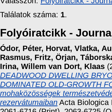
Válasszon:
Folyóiratcikk - Journa
Találatok száma:
1
.
Folyóiratcikk - Journal
Ódor, Péter
,
Horvat, Vlatka
,
Au
Rasmus
,
Fritz, Örjan
,
Táborsk
Irina
,
Willem van Dort, Klaas
(
DEADWOOD DWELLING BRYO
DOMINATED OLD-GROWTH FORE
mohaközösségek természetvédel
rezervátumaiban
Acta Biologica 
2061-6716 (Print), 2063-6725 (O