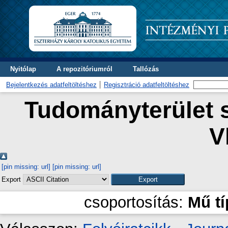
Nyitólap
A repozitóriumról
Tallózás
Bejelentkezés adatfeltöltéshez
Regisztráció adatfeltöltéshez
Tudományterület s
V
[pin missing: url]
[pin missing: url]
Export
csoportosítás:
Mű t