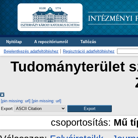
Nyitólap
A repozitóriumról
Tallózás
Bejelentkezés adatfeltöltéshez
Regisztráció adatfeltöltéshez
Tudományterület sz
[pin missing: url]
[pin missing: url]
Export
csoportosítás:
Mű t