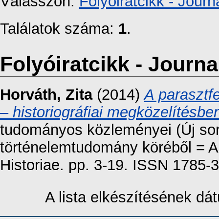
Válasszon:
Folyóiratcikk - Journa
Találatok száma:
1
.
Folyóiratcikk - Journal
Horváth, Zita
(2014)
A parasztf
– historiográfiai megközelítésbe
tudományos közleményei (Új sor
történelemtudomány köréből = A
Historiae. pp. 3-19. ISSN 1785-
A lista elkészítésének d