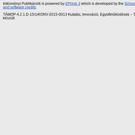
Intézményi Publikációk is powered by
EPrints 3
which is developed by the
School
and software credits
.
TÁMOP-4.2.1.D-15/1/KONV-2015-0013 Kutatás, Innováció, Együttműködések – Tár
készült.